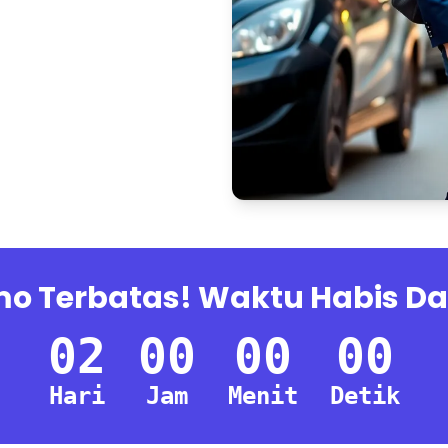
o Terbatas! Waktu Habis D
02
00
00
00
Hari
Jam
Menit
Detik