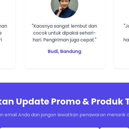
man
"Kaosnya sangat lembut dan
"
a
cocok untuk dipakai sehari-
i
hari. Pengiriman juga cepat."
ha
Budi, Bandung
an Update Promo & Produk 
n email Anda dan jangan lewatkan penawaran menarik da