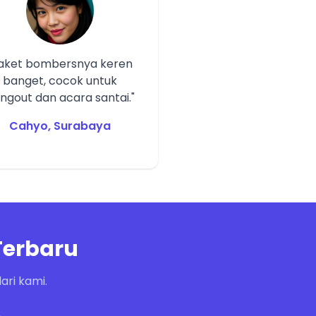
Jaket bombersnya keren
banget, cocok untuk
ngout dan acara santai."
Cahyo, Surabaya
Terbaru
ri kami.