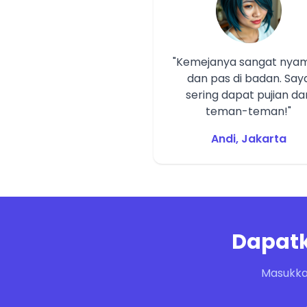
"Kemejanya sangat nya
dan pas di badan. Say
sering dapat pujian dar
teman-teman!"
Andi, Jakarta
Dapatk
Masukka